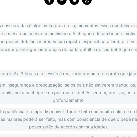
s nossas vidas é algo muito prazeroso, momentos esses que talvez n
e a mesa que servirá como história. A chegada de um bebê é motivo d
 pequenos detalhes merecem um registro especial para lembrar sempre
 Newborn, entregar lembranças de cada detalhe do seu bebê que se
r de 2 a 3 horas e a sessão é realizada por uma fotógrafa que já 
m insegurança e preocupação, se os pais não estiverem tranquilos,
anquilo, no aconchego e na paz que os bebês sentem, por isso, as f
profundamente.
ta paciência e tempo disponível. Tudo é feito com muita calma e no 
bês maiores poderá ser feito, mas com consciência de que o bebê nã
poses serão de acordo com sua idade).