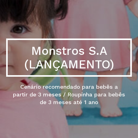
Monstros S.A
(LANÇAMENTO)
Cenário recomendado para bebês a
partir de 3 meses / Roupinha para bebês
de 3 meses até 1 ano